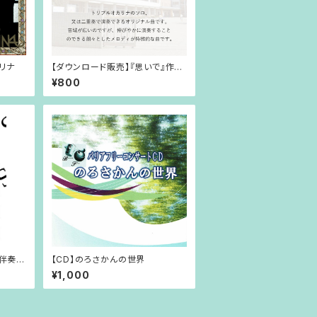
カリナ
【ダウンロード販売】『思いで』作曲:
茨木智博 伴奏音源と楽譜（メロ
¥800
ディとコードネーム）
&伴奏音
【CD】のろさかんの世界
リア』
¥1,000
ム