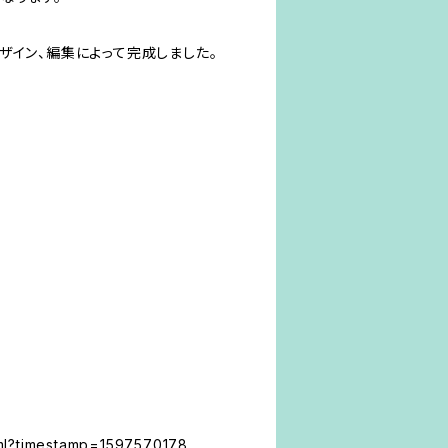
ザイン、編集によって完成しました。
html?timestamp=1597570178