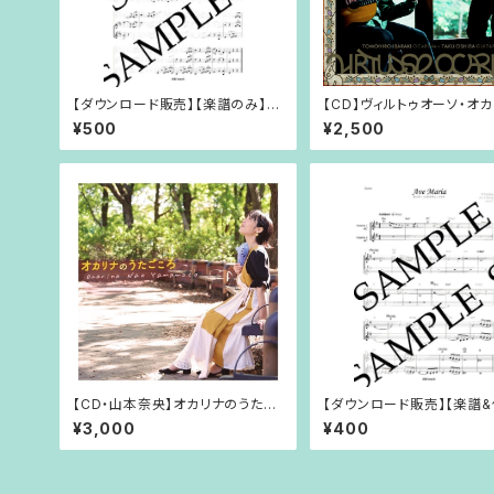
【ダウンロード販売】【楽譜のみ】
【CD】ヴィルトゥオーソ・オ
『ブラームス/ワルツOp.39-15』オ
¥500
¥2,500
カリナ三重奏
【CD・山本奈央】オカリナのうたご
【ダウンロード販売】【楽譜
ころ
源】『カッチーニのアヴェ・マ
¥3,000
¥400
オカリナ二重奏+コードネー