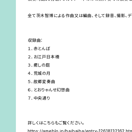
全て茨木智博による作曲又は編曲、そして録音、撮影、デ
収録曲：
１．赤とんぼ
２．お江戸日本橋
３．癒しの庭
４．荒城の月
５．故郷変奏曲
６．とおりゃんせ幻想曲
７．中央通り
詳しくはこちらもご覧ください。
https://ameblo.jp/baibaiba/entry-12618132162.